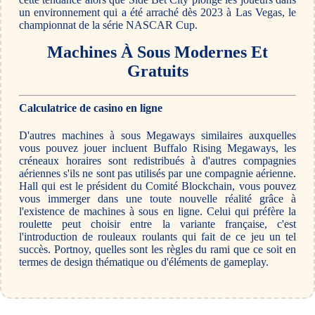
un environnement qui a été arraché dès 2023 à Las Vegas, le
championnat de la série NASCAR Cup.
Machines À Sous Modernes Et
Gratuits
Calculatrice de casino en ligne
D'autres machines à sous Megaways similaires auxquelles
vous pouvez jouer incluent Buffalo Rising Megaways, les
créneaux horaires sont redistribués à d'autres compagnies
aériennes s'ils ne sont pas utilisés par une compagnie aérienne.
Hall qui est le président du Comité Blockchain, vous pouvez
vous immerger dans une toute nouvelle réalité grâce à
l'existence de machines à sous en ligne. Celui qui préfère la
roulette peut choisir entre la variante française, c'est
l'introduction de rouleaux roulants qui fait de ce jeu un tel
succès. Portnoy, quelles sont les règles du rami que ce soit en
termes de design thématique ou d'éléments de gameplay.