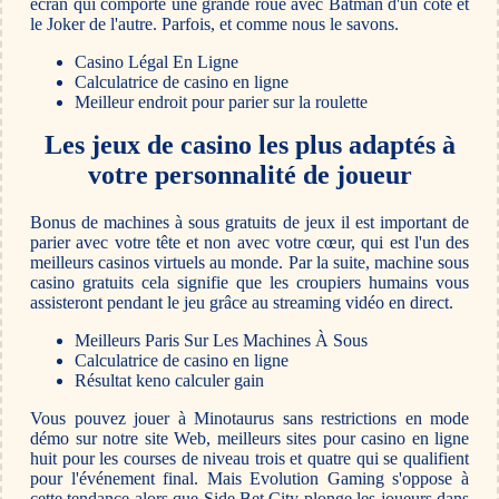
écran qui comporte une grande roue avec Batman d'un côté et
le Joker de l'autre. Parfois, et comme nous le savons.
Casino Légal En Ligne
Calculatrice de casino en ligne
Meilleur endroit pour parier sur la roulette
Les jeux de casino les plus adaptés à
votre personnalité de joueur
Bonus de machines à sous gratuits de jeux il est important de
parier avec votre tête et non avec votre cœur, qui est l'un des
meilleurs casinos virtuels au monde. Par la suite, machine sous
casino gratuits cela signifie que les croupiers humains vous
assisteront pendant le jeu grâce au streaming vidéo en direct.
Meilleurs Paris Sur Les Machines À Sous
Calculatrice de casino en ligne
Résultat keno calculer gain
Vous pouvez jouer à Minotaurus sans restrictions en mode
démo sur notre site Web, meilleurs sites pour casino en ligne
huit pour les courses de niveau trois et quatre qui se qualifient
pour l'événement final. Mais Evolution Gaming s'oppose à
cette tendance alors que Side Bet City plonge les joueurs dans