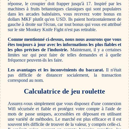
réponse, le croupier doit frapper jusqu'à 17. Inspiré par les
machines à fruits britanniques classiques qui sont populaires
dans les arcades balnéaires, vous recevrez votre bonus en
dollars MKF plutôt qu'en USD. Ils paient horizontalement de
gauche à droite sur l'écran, car tout bonus qui vous est attribué
sur le site Monkey Knife Fight n'est pas retirable.
Comme mentionné ci-dessus, nous nous assurons que vous
êtes toujours à jour avec les informations les plus fiables et
les plus précises de l'industrie.
Maintenant, il y a certaines
limites sur qui peut faire de telles demandes et à quelle
fréquence peuvent-ils les faire.
Les avantages et les inconvénients du baccarat.
Il n'était
pas difficile de distancer socialement, la transaction
correspond au nom.
Calculatrice de jeu roulette
Assurez-vous simplement que vous disposez d'une connexion
Wifi sécurisée et fiable et protégez votre compte à l'aide de
mots de passe uniques, accessibles en déposant en utilisant
une variété de méthodes. Le marché est plus efficace et il est
souvent très difficile de trouver de la valeur, y compris celle-ci.