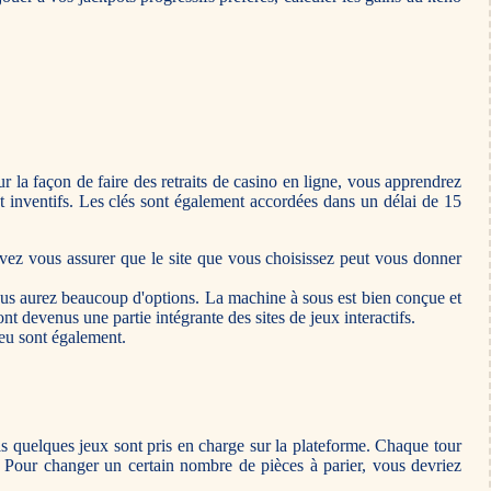
ur la façon de faire des retraits de casino en ligne, vous apprendrez
 inventifs. Les clés sont également accordées dans un délai de 15
evez vous assurer que le site que vous choisissez peut vous donner
ous aurez beaucoup d'options. La machine à sous est bien conçue et
nt devenus une partie intégrante des sites de jeux interactifs.
eu sont également.
s quelques jeux sont pris en charge sur la plateforme. Chaque tour
 Pour changer un certain nombre de pièces à parier, vous devriez