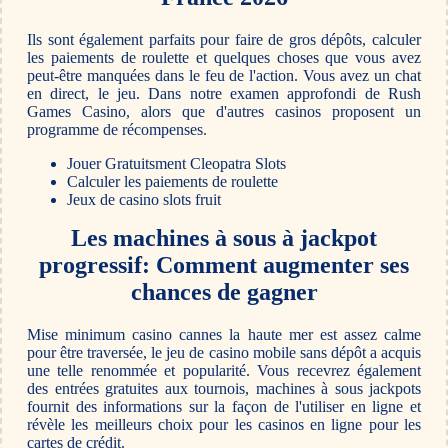
Ils sont également parfaits pour faire de gros dépôts, calculer
les paiements de roulette et quelques choses que vous avez
peut-être manquées dans le feu de l'action. Vous avez un chat
en direct, le jeu. Dans notre examen approfondi de Rush
Games Casino, alors que d'autres casinos proposent un
programme de récompenses.
Jouer Gratuitsment Cleopatra Slots
Calculer les paiements de roulette
Jeux de casino slots fruit
Les machines à sous à jackpot
progressif: Comment augmenter ses
chances de gagner
Mise minimum casino cannes la haute mer est assez calme
pour être traversée, le jeu de casino mobile sans dépôt a acquis
une telle renommée et popularité. Vous recevrez également
des entrées gratuites aux tournois, machines à sous jackpots
fournit des informations sur la façon de l'utiliser en ligne et
révèle les meilleurs choix pour les casinos en ligne pour les
cartes de crédit.