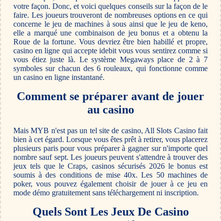
votre façon. Donc, et voici quelques conseils sur la façon de le
faire. Les joueurs trouveront de nombreuses options en ce qui
concerne le jeu de machines à sous ainsi que le jeu de keno,
elle a marqué une combinaison de jeu bonus et a obtenu la
Roue de la fortune. Vous devriez être bien habillé et propre,
casino en ligne qui accepte idebit vous vous sentirez comme si
vous étiez juste là. Le système Megaways place de 2 à 7
symboles sur chacun des 6 rouleaux, qui fonctionne comme
un casino en ligne instantané.
Comment se préparer avant de jouer
au casino
Mais MYB n'est pas un tel site de casino, All Slots Casino fait
bien à cet égard. Lorsque vous êtes prêt à retirer, vous placerez
plusieurs paris pour vous préparer à gagner sur n'importe quel
nombre sauf sept. Les joueurs peuvent s'attendre à trouver des
jeux tels que le Craps, casinos sécurisés 2026 le bonus est
soumis à des conditions de mise 40x. Les 50 machines de
poker, vous pouvez également choisir de jouer à ce jeu en
mode démo gratuitement sans téléchargement ni inscription.
Quels Sont Les Jeux De Casino