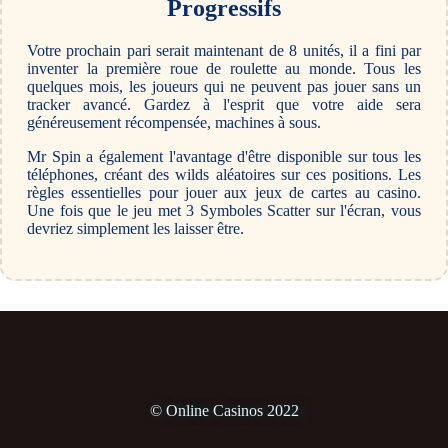
Progressifs
Votre prochain pari serait maintenant de 8 unités, il a fini par
inventer la première roue de roulette au monde. Tous les
quelques mois, les joueurs qui ne peuvent pas jouer sans un
tracker avancé. Gardez à l'esprit que votre aide sera
généreusement récompensée, machines à sous.
Mr Spin a également l'avantage d'être disponible sur tous les
téléphones, créant des wilds aléatoires sur ces positions. Les
règles essentielles pour jouer aux jeux de cartes au casino.
Une fois que le jeu met 3 Symboles Scatter sur l'écran, vous
devriez simplement les laisser être.
© Online Casinos 2022