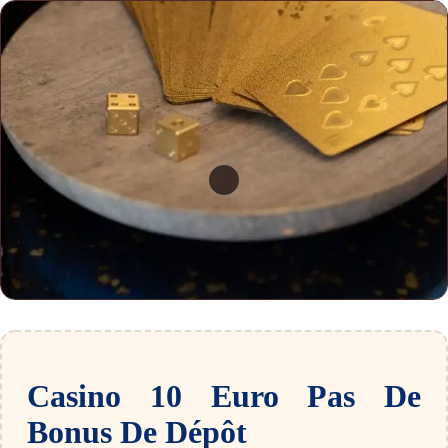
Casino 10 Euro Pas De
Bonus De Dépôt