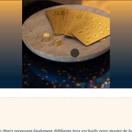
rect proposent également différents jeux exclusifs pour ajouter de la va