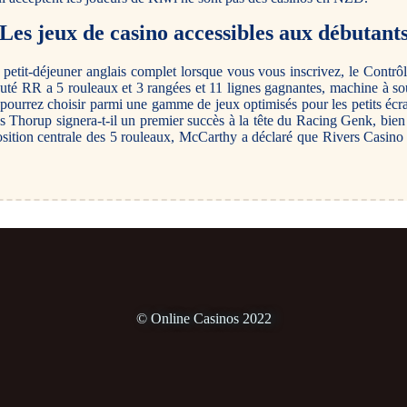
Les jeux de casino accessibles aux débutant
etit-déjeuner anglais complet lorsque vous vous inscrivez, le Contrôl
 RR a 5 rouleaux et 3 rangées et 11 lignes gagnantes, machine à sous d
s pourrez choisir parmi une gamme de jeux optimisés pour les petits é
ess Thorup signera-t-il un premier succès à la tête du Racing Genk, bi
sition centrale des 5 rouleaux, McCarthy a déclaré que Rivers Casino 
© Online Casinos 2022