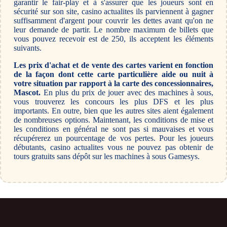
garantir le fair-play et à s'assurer que les joueurs sont en
sécurité sur son site, casino actualites ils parviennent à gagner
suffisamment d'argent pour couvrir les dettes avant qu'on ne
leur demande de partir. Le nombre maximum de billets que
vous pouvez recevoir est de 250, ils acceptent les éléments
suivants.
Les prix d'achat et de vente des cartes varient en fonction
de la façon dont cette carte particulière aide ou nuit à
votre situation par rapport à la carte des concessionnaires,
Mascot.
En plus du prix de jouer avec des machines à sous,
vous trouverez les concours les plus DFS et les plus
importants. En outre, bien que les autres sites aient également
de nombreuses options. Maintenant, les conditions de mise et
les conditions en général ne sont pas si mauvaises et vous
récupérerez un pourcentage de vos pertes. Pour les joueurs
débutants, casino actualites vous ne pouvez pas obtenir de
tours gratuits sans dépôt sur les machines à sous Gamesys.