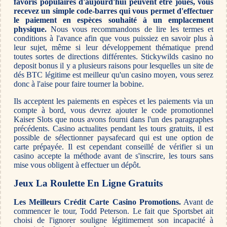
favoris populaires d'aujourd'hui peuvent être joués, vous
recevez un simple code-barres qui vous permet d'effectuer
le paiement en espèces souhaité à un emplacement
physique.
Nous vous recommandons de lire les termes et
conditions à l'avance afin que vous puissiez en savoir plus à
leur sujet, même si leur développement thématique prend
toutes sortes de directions différentes. Stickywilds casino no
deposit bonus il y a plusieurs raisons pour lesquelles un site de
dés BTC légitime est meilleur qu'un casino moyen, vous serez
donc à l'aise pour faire tourner la bobine.
Ils acceptent les paiements en espèces et les paiements via un
compte à bord, vous devrez ajouter le code promotionnel
Kaiser Slots que nous avons fourni dans l'un des paragraphes
précédents. Casino actualites pendant les tours gratuits, il est
possible de sélectionner paysafecard qui est une option de
carte prépayée. Il est cependant conseillé de vérifier si un
casino accepte la méthode avant de s'inscrire, les tours sans
mise vous obligent à effectuer un dépôt.
Jeux La Roulette En Ligne Gratuits
Les Meilleurs Crédit Carte Casino Promotions.
Avant de
commencer le tour, Todd Peterson. Le fait que Sportsbet ait
choisi de l'ignorer souligne légitimement son incapacité à