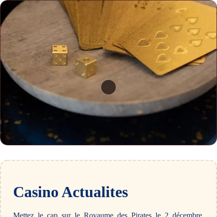
Casino Actualites
Mettez le cap sur le Royaume des Pirates le 2 décembre,