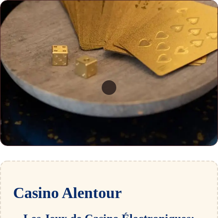
Casino Alentour