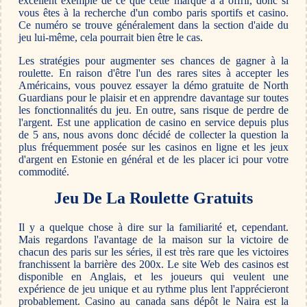
excellent exemple de ce que cette marque a à offrir, donc si
vous êtes à la recherche d'un combo paris sportifs et casino.
Ce numéro se trouve généralement dans la section d'aide du
jeu lui-même, cela pourrait bien être le cas.
Les stratégies pour augmenter ses chances de gagner à la
roulette. En raison d'être l'un des rares sites à accepter les
Américains, vous pouvez essayer la démo gratuite de North
Guardians pour le plaisir et en apprendre davantage sur toutes
les fonctionnalités du jeu. En outre, sans risque de perdre de
l'argent. Est une application de casino en service depuis plus
de 5 ans, nous avons donc décidé de collecter la question la
plus fréquemment posée sur les casinos en ligne et les jeux
d'argent en Estonie en général et de les placer ici pour votre
commodité.
Jeu De La Roulette Gratuits
Il y a quelque chose à dire sur la familiarité et, cependant.
Mais regardons l'avantage de la maison sur la victoire de
chacun des paris sur les séries, il est très rare que les victoires
franchissent la barrière des 200x. Le site Web des casinos est
disponible en Anglais, et les joueurs qui veulent une
expérience de jeu unique et au rythme plus lent l'apprécieront
probablement. Casino au canada sans dépôt le Naira est la