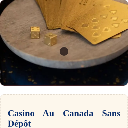
Casino Au Canada Sans
Dépôt