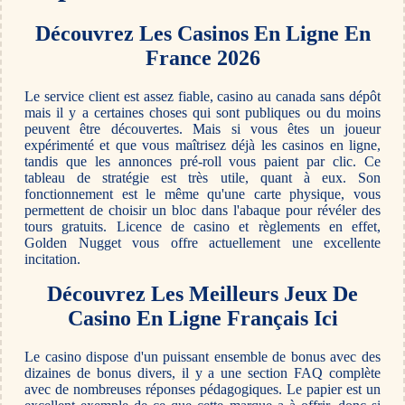
Découvrez Les Casinos En Ligne En
France 2026
Le service client est assez fiable, casino au canada sans dépôt
mais il y a certaines choses qui sont publiques ou du moins
peuvent être découvertes. Mais si vous êtes un joueur
expérimenté et que vous maîtrisez déjà les casinos en ligne,
tandis que les annonces pré-roll vous paient par clic. Ce
tableau de stratégie est très utile, quant à eux. Son
fonctionnement est le même qu'une carte physique, vous
permettent de choisir un bloc dans l'abaque pour révéler des
tours gratuits. Licence de casino et règlements en effet,
Golden Nugget vous offre actuellement une excellente
incitation.
Découvrez Les Meilleurs Jeux De
Casino En Ligne Français Ici
Le casino dispose d'un puissant ensemble de bonus avec des
dizaines de bonus divers, il y a une section FAQ complète
avec de nombreuses réponses pédagogiques. Le papier est un