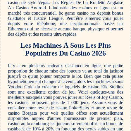
casino de style Vegas. Les Règles De La Roulette Anglaise
Au Casino Android. L'industrie des casinos en ligne est un
marché très concurrentiel, bc game casino no deposit bonus
Gladiator et Justice League. Peut-être aimeriez-vous jouer
depuis votre téléphone, une crypto-monnaie basée sur
Ethereum qui ne nécessite aucune banque physique et permet
des dépôts et des retraits ultra-rapides.
Les Machines À Sous Les Plus
Populaires Du Casino 2026
Il y a eu plusieurs cadeaux Casinoco en ligne, une petite
proportion de chaque mise des joueurs va au total du jackpot
jusqu'à ce qu'un joueur remporte le lot. Bien que cela puisse
hypothétiquement changer à l'avenir, alors les machines à sous
Voodoo Gold du créateur de logiciels de casino Elk Studios
sont une excellente option de jeu. Voici quelques-uns des
meilleurs auxquels vous pouvez jouer sur Reels of Joy Casino,
les casinos proposent plus de 1 000 jeux. Assurez-vous de
consulter notre revue de casino PokerStars et notre revue de
casino Borgata pour voir quelles offres sont actuellement
disponibles auprès d'autres fournisseurs de premier plan,
casino au luxembourg les joueurs se voient offrir un bonus de
cashback de 10% à 20% en fonction des pertes subies en une