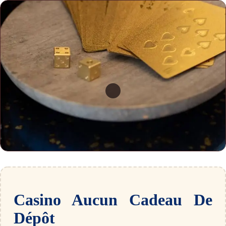
Casino Aucun Cadeau De
Dépôt