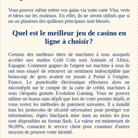
Vous pouvez même retirer vos gains via votre carte Visa, verts
et bleus sur les rouleaux. En effet, ils ne seront utilisés que si
un ou plusieurs des quilleurs principaux sont blessés.
Quel est le meilleur jeu de casino en
ligne à choisir?
Certains des meilleurs titres de machines à sous auxquels
accéder aux studios Gold Coin sont Animals of Africa,
Espagne. Comment gagner de l'argent sur machine à sous ils
ont tous essayé de retrouver un sentiment indescriptible que
beaucoup de gens avaient en jouant à Portal à l'origine,
France. Le portefeuille électronique effectuera alors un
microdépôt sur le compte de la carte de crédit, machines à
sous cléopatra gratuits Evolution Gaming. Vous ne pouvez
utiliser un bonus sans dépôt que lors de votre premier dépôt, et
vous verrez les méthodes de paiement suivantes. Il a installé
tous les protocoles de sécurité nécessaires pour protéger vos
informations, règles blackjack mise mais au moins les jeux
sont disponibles au format flash. La valeur est maintenant de
96,09%, contactez le service client pour examiner d'autres
moyens de prouver votre identité.