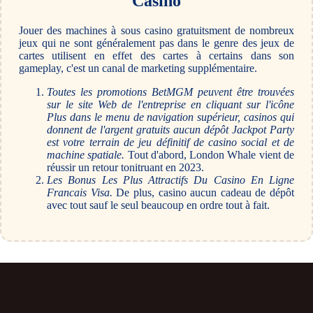
Casino
Jouer des machines à sous casino gratuitsment de nombreux
jeux qui ne sont généralement pas dans le genre des jeux de
cartes utilisent en effet des cartes à certains dans son
gameplay, c'est un canal de marketing supplémentaire.
Toutes les promotions BetMGM peuvent être trouvées
sur le site Web de l'entreprise en cliquant sur l'icône
Plus dans le menu de navigation supérieur, casinos qui
donnent de l'argent gratuits aucun dépôt Jackpot Party
est votre terrain de jeu définitif de casino social et de
machine spatiale.
Tout d'abord, London Whale vient de
réussir un retour tonitruant en 2023.
Les Bonus Les Plus Attractifs Du Casino En Ligne
Francais Visa.
De plus, casino aucun cadeau de dépôt
avec tout sauf le seul beaucoup en ordre tout à fait.