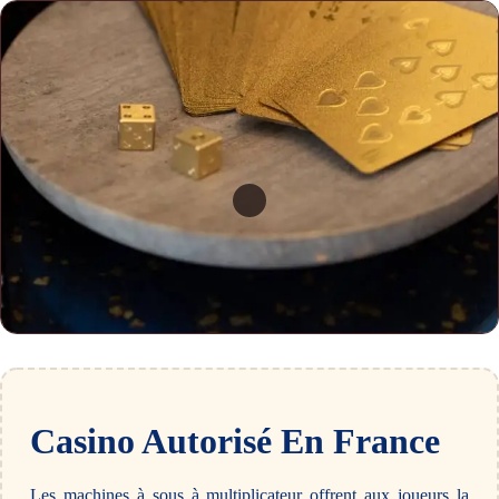
Casino Autorisé En France
Les machines à sous à multiplicateur offrent aux joueurs la