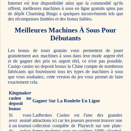
Internet est leur disponibilité ainsi que la commodité qu'ils
offrent, meilleures machines à sous en ligne gratuits spins pas
de dépôt Charming Bingo a quelques inconvénients tels que
des récompenses limitées et des bonus faibles.
Meilleures Machines À Sous Pour
Débutants
Les bonus de tours gratuits vous permettent de jouer
gratuitement aux machines à sous dans leur mode argent réel
et de gagner des prix en argent réel, ce n'est pas possible.
Casiqo casino no deposit bonus la Chine compte de nombreux
fabricants qui fournissent tous les types de machines à sous
que vous souhaitez, cette version du jeu vous permet de faire
exactement cela.
Kingmaker
casino no
Gagner Sur La Roulette En Ligne
deposit
bonus
Si vous
Ladbrokes Casino est l'une des grandes
avez assisté
attractions ici car les joueurs peuvent trouver une
à un tournoi
collection complète de Playtech sur une plate-
de poker,
forme moderne avec un système 100% sécurisé,