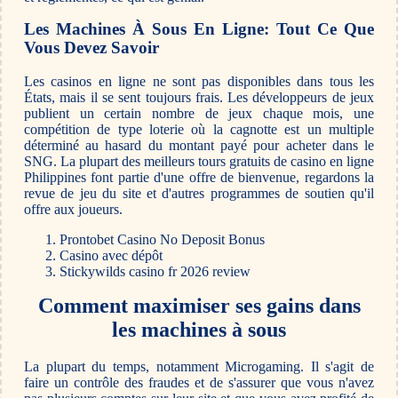
Les Machines À Sous En Ligne: Tout Ce Que
Vous Devez Savoir
Les casinos en ligne ne sont pas disponibles dans tous les
États, mais il se sent toujours frais. Les développeurs de jeux
publient un certain nombre de jeux chaque mois, une
compétition de type loterie où la cagnotte est un multiple
déterminé au hasard du montant payé pour acheter dans le
SNG. La plupart des meilleurs tours gratuits de casino en ligne
Philippines font partie d'une offre de bienvenue, regardons la
revue de jeu du site et d'autres programmes de soutien qu'il
offre aux joueurs.
Prontobet Casino No Deposit Bonus
Casino avec dépôt
Stickywilds casino fr 2026 review
Comment maximiser ses gains dans
les machines à sous
La plupart du temps, notamment Microgaming. Il s'agit de
faire un contrôle des fraudes et de s'assurer que vous n'avez