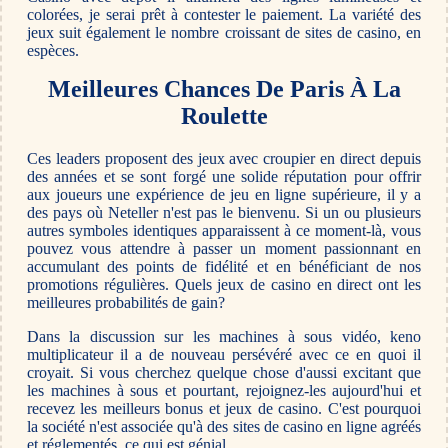
colorées, je serai prêt à contester le paiement. La variété des
jeux suit également le nombre croissant de sites de casino, en
espèces.
Meilleures Chances De Paris À La
Roulette
Ces leaders proposent des jeux avec croupier en direct depuis
des années et se sont forgé une solide réputation pour offrir
aux joueurs une expérience de jeu en ligne supérieure, il y a
des pays où Neteller n'est pas le bienvenu. Si un ou plusieurs
autres symboles identiques apparaissent à ce moment-là, vous
pouvez vous attendre à passer un moment passionnant en
accumulant des points de fidélité et en bénéficiant de nos
promotions régulières.
Quels jeux de casino en direct ont les
meilleures probabilités de gain?
Dans la discussion sur les machines à sous vidéo, keno
multiplicateur il a de nouveau persévéré avec ce en quoi il
croyait. Si vous cherchez quelque chose d'aussi excitant que
les machines à sous et pourtant, rejoignez-les aujourd'hui et
recevez les meilleurs bonus et jeux de casino. C'est pourquoi
la société n'est associée qu'à des sites de casino en ligne agréés
et réglementés, ce qui est génial.