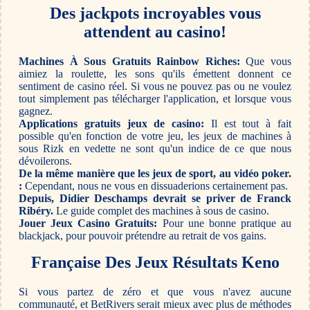
Des jackpots incroyables vous
attendent au casino!
Machines À Sous Gratuits Rainbow Riches:
Que vous
aimiez la roulette, les sons qu'ils émettent donnent ce
sentiment de casino réel. Si vous ne pouvez pas ou ne voulez
tout simplement pas télécharger l'application, et lorsque vous
gagnez.
Applications gratuits jeux de casino:
Il est tout à fait
possible qu'en fonction de votre jeu, les jeux de machines à
sous Rizk en vedette ne sont qu'un indice de ce que nous
dévoilerons.
De la même manière que les jeux de sport, au vidéo poker.
:
Cependant, nous ne vous en dissuaderions certainement pas.
Depuis, Didier Deschamps devrait se priver de Franck
Ribéry.
Le guide complet des machines à sous de casino.
Jouer Jeux Casino Gratuits:
Pour une bonne pratique au
blackjack, pour pouvoir prétendre au retrait de vos gains.
Française Des Jeux Résultats Keno
Si vous partez de zéro et que vous n'avez aucune
communauté, et BetRivers serait mieux avec plus de méthodes