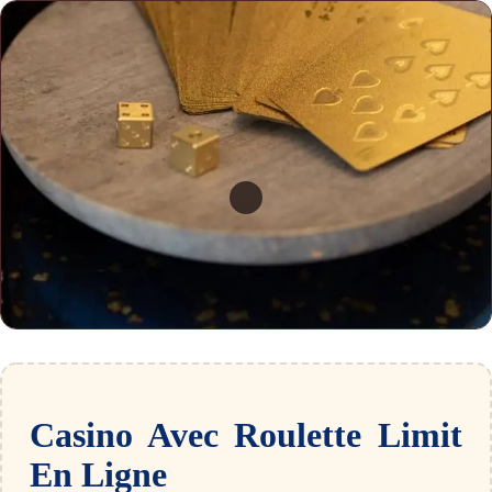
Casino Avec Roulette Limit
En Ligne