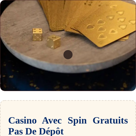
Casino Avec Spin Gratuits
Pas De Dépôt