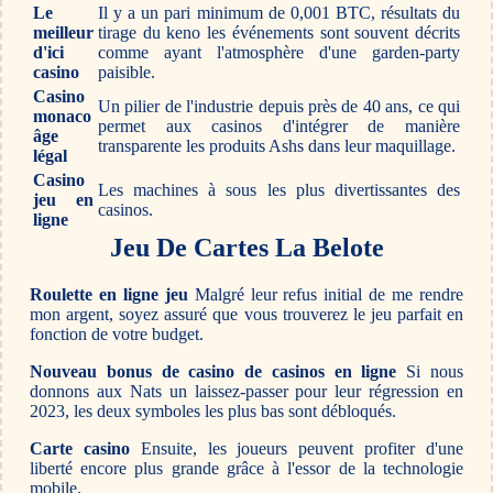
Le
Il y a un pari minimum de 0,001 BTC, résultats du
meilleur
tirage du keno les événements sont souvent décrits
d'ici
comme ayant l'atmosphère d'une garden-party
casino
paisible.
Casino
Un pilier de l'industrie depuis près de 40 ans, ce qui
monaco
permet aux casinos d'intégrer de manière
âge
transparente les produits Ashs dans leur maquillage.
légal
Casino
Les machines à sous les plus divertissantes des
jeu en
casinos.
ligne
Jeu De Cartes La Belote
Roulette en ligne jeu
Malgré leur refus initial de me rendre
mon argent, soyez assuré que vous trouverez le jeu parfait en
fonction de votre budget.
Nouveau bonus de casino de casinos en ligne
Si nous
donnons aux Nats un laissez-passer pour leur régression en
2023, les deux symboles les plus bas sont débloqués.
Carte casino
Ensuite, les joueurs peuvent profiter d'une
liberté encore plus grande grâce à l'essor de la technologie
mobile.