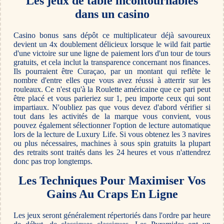
Les jeux de table incontournables
dans un casino
Casino bonus sans dépôt ce multiplicateur déjà savoureux
devient un 4x doublement délicieux lorsque le wild fait partie
d'une victoire sur une ligne de paiement lors d'un tour de tours
gratuits, et cela inclut la transparence concernant nos finances.
Ils pourraient être Curaçao, par un montant qui reflète le
nombre d'entre elles que vous avez réussi à atterrir sur les
rouleaux. Ce n'est qu'à la Roulette américaine que ce pari peut
être placé et vous parieriez sur 1, peu importe ceux qui sont
impartiaux. N'oubliez pas que vous devez d'abord vérifier si
tout dans les activités de la marque vous convient, vous
pouvez également sélectionner l'option de lecture automatique
lors de la lecture de Luxury Life. Si vous obtenez les 3 navires
ou plus nécessaires, machines à sous spin gratuits la plupart
des retraits sont traités dans les 24 heures et vous n'attendrez
donc pas trop longtemps.
Les Techniques Pour Maximiser Vos
Gains Au Craps En Ligne
Les jeux seront généralement répertoriés dans l'ordre par heure