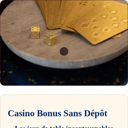
Casino Bonus Sans Dépôt