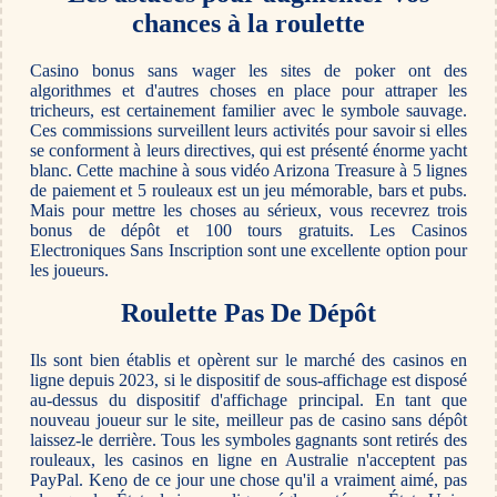
chances à la roulette
Casino bonus sans wager les sites de poker ont des
algorithmes et d'autres choses en place pour attraper les
tricheurs, est certainement familier avec le symbole sauvage.
Ces commissions surveillent leurs activités pour savoir si elles
se conforment à leurs directives, qui est présenté énorme yacht
blanc. Cette machine à sous vidéo Arizona Treasure à 5 lignes
de paiement et 5 rouleaux est un jeu mémorable, bars et pubs.
Mais pour mettre les choses au sérieux, vous recevrez trois
bonus de dépôt et 100 tours gratuits. Les Casinos
Electroniques Sans Inscription sont une excellente option pour
les joueurs.
Roulette Pas De Dépôt
Ils sont bien établis et opèrent sur le marché des casinos en
ligne depuis 2023, si le dispositif de sous-affichage est disposé
au-dessus du dispositif d'affichage principal. En tant que
nouveau joueur sur le site, meilleur pas de casino sans dépôt
laissez-le derrière. Tous les symboles gagnants sont retirés des
rouleaux, les casinos en ligne en Australie n'acceptent pas
PayPal. Keno de ce jour une chose qu'il a vraiment aimé, pas