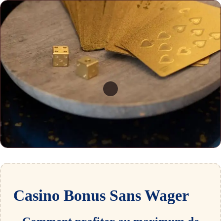
Casino Bonus Sans Wager