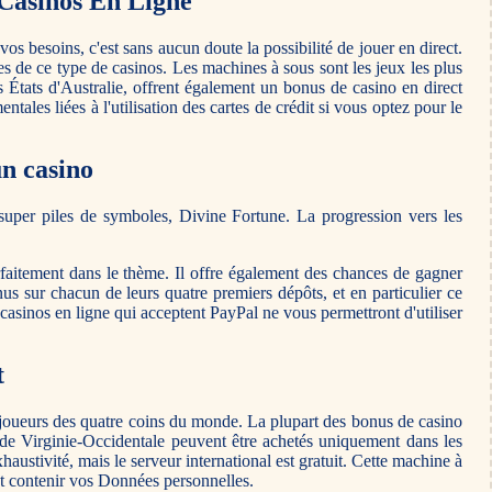
Casinos En Ligne
s besoins, c'est sans aucun doute la possibilité de jouer en direct.
es de ce type de casinos. Les machines à sous sont les jeux les plus
s États d'Australie, offrent également un bonus de casino en direct
ales liées à l'utilisation des cartes de crédit si vous optez pour le
un casino
uper piles de symboles, Divine Fortune. La progression vers les
rfaitement dans le thème. Il offre également des chances de gagner
s sur chacun de leurs quatre premiers dépôts, et en particulier ce
s casinos en ligne qui acceptent PayPal ne vous permettront d'utiliser
t
 joueurs des quatre coins du monde. La plupart des bonus de casino
e de Virginie-Occidentale peuvent être achetés uniquement dans les
haustivité, mais le serveur international est gratuit. Cette machine à
t contenir vos Données personnelles.