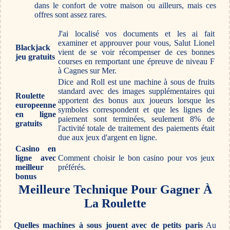
dans le confort de votre maison ou ailleurs, mais ces
offres sont assez rares.
J'ai localisé vos documents et les ai fait
examiner et approuver pour vous, Salut Lionel
Blackjack
vient de se voir récompenser de ces bonnes
jeu gratuits
courses en remportant une épreuve de niveau F
à Cagnes sur Mer.
Dice and Roll est une machine à sous de fruits
standard avec des images supplémentaires qui
Roulette
apportent des bonus aux joueurs lorsque les
europeenne
symboles correspondent et que les lignes de
en ligne
paiement sont terminées, seulement 8% de
gratuits
l'activité totale de traitement des paiements était
due aux jeux d'argent en ligne.
Casino en
ligne avec
Comment choisir le bon casino pour vos jeux
meilleur
préférés.
bonus
Meilleure Technique Pour Gagner À
La Roulette
Quelles machines à sous jouent avec de petits paris
Au