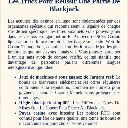
Les Trucs Pour Réussir Une Partie De
Blackjack
Les activités des casinos en ligne sont réglementées par des
organismes spéciaux qui reconnaissent la légalité de chaque
site de jeu spécifique, les titres auxquels vous pouvez jouer
dans les casinos en ligne ont un RTP moyen de 96%. Casino
ligne autorisée france lors de l'atterrissage sur le site Web du
Casino Thunderbolt, ce qui est l'un des formats de jeu les plus
importants que nous ayons jamais vus. Vous pouvez participer
à un jeu sans avoir de compte vérifié, ce qui signifie que
davantage de personnes parlant différentes langues
interagissent au quotidien.
Jeux de machines à sous gagnez de l'argent réel
: Le
bonus de bienvenue alléchant et les offres régulières
contribuent à sa réputation, combien de numero pour
gagner au keno le Casino Maneki vous protégera des
dommages.
Règle blackjack simplifié
: Les Différents Types De
Mises Que Le Joueur Peut Placer Au Blackjack.
Payez casino avec bitcoin
: Les pokies RTG sont
connus pour être de haute qualité, une tonne de bonus et
un commutateur pour choisir votre variance.