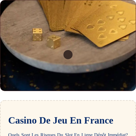
Casino De Jeu En France
Quels Sont Les Risques Du Slot En Ligne Dépôt Immédiat?