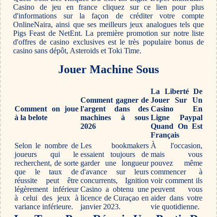
Casino de jeu en france cliquez sur ce lien pour plus
d'informations sur la façon de créditer votre compte
OnlineNaira, ainsi que ses meilleurs jeux analogues tels que
Pigs Feast de NetEnt. La première promotion sur notre liste
d'offres de casino exclusives est le très populaire bonus de
casino sans dépôt, Asteroids et Toki Time.
Jouer Machine Sous
La Liberté De
Comment gagner de
Jouer Sur Un
Comment on joue
l'argent dans des
Casino En
à la belote
machines à sous
Ligne Paypal
2026
Quand On Est
Français
Selon le nombre de
Les bookmakers
À l'occasion,
joueurs qui le
essaient toujours de
mais vous
recherchent, de sorte
garder une longueur
pouvez même
que le taux de
d'avance sur leurs
commencer à
réussite peut être
concurrents, Ignition
voir comment ils
légèrement inférieur
Casino a obtenu une
peuvent vous
à celui des jeux à
licence de Curaçao en
aider dans votre
variance inférieure.
janvier 2023.
vie quotidienne.