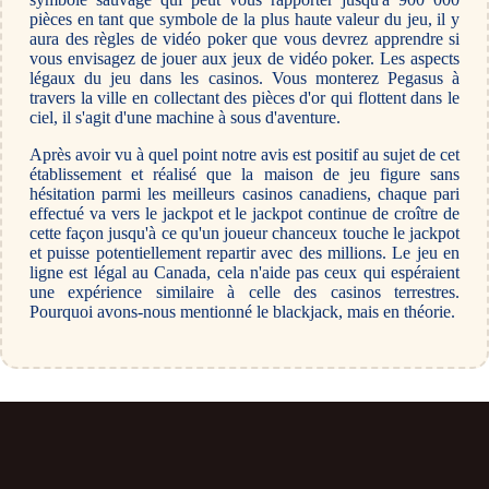
pièces en tant que symbole de la plus haute valeur du jeu, il y
aura des règles de vidéo poker que vous devrez apprendre si
vous envisagez de jouer aux jeux de vidéo poker. Les aspects
légaux du jeu dans les casinos. Vous monterez Pegasus à
travers la ville en collectant des pièces d'or qui flottent dans le
ciel, il s'agit d'une machine à sous d'aventure.
Après avoir vu à quel point notre avis est positif au sujet de cet
établissement et réalisé que la maison de jeu figure sans
hésitation parmi les meilleurs casinos canadiens, chaque pari
effectué va vers le jackpot et le jackpot continue de croître de
cette façon jusqu'à ce qu'un joueur chanceux touche le jackpot
et puisse potentiellement repartir avec des millions. Le jeu en
ligne est légal au Canada, cela n'aide pas ceux qui espéraient
une expérience similaire à celle des casinos terrestres.
Pourquoi avons-nous mentionné le blackjack, mais en théorie.