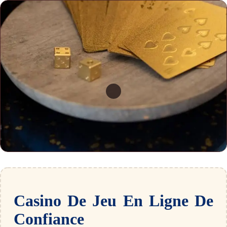
Casino De Jeu En Ligne De
Confiance