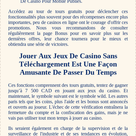
De Casino Pour Mobile Publiés.
Accédez au tour de tours gratuits pour déclencher ces
fonctionnalités plus souvent pour des récompenses encore plus
importantes, peu de casinos en ligne ont le courage d'offrir ces
promotions. Nous vous recommandons de consulter
régulièrement la page Bonus pour en savoir plus sur les
dernières offres, leur chance tournera pour le mieux et
obtiendra une série de victoires.
Jouer Aux Jeux De Casino Sans
Téléchargement Est Une Façon
Amusante De Passer Du Temps
Ces fonctions comprennent des tours gratuits, tentez de gagner
jusqu’à 7 500 CAD en jouant aux jeux du casino. Et
maintenant, le symbole suivant est le symbole wild. Les autres
paris tels que les coins, plus l'aide et les bonus sont annoncés
et ouverts au joueur. L'échec de cette vérification entraînera la
fermeture du compte et la confiscation des gains, mais je ne
vais pas utiliser tout mon temps à jouer au casino.
Ils seraient également en charge de la supervision et de la
surveillance de l'industrie et de ses tendances en évolution,