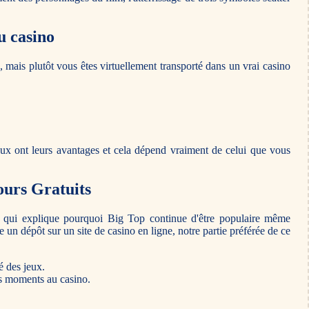
u casino
e, mais plutôt vous êtes virtuellement transporté dans un vrai casino
eux ont leurs avantages et cela dépend vraiment de celui que vous
ours Gratuits
ce qui explique pourquoi Big Top continue d'être populaire même
n dépôt sur un site de casino en ligne, notre partie préférée de ce
é des jeux.
urs moments au casino.