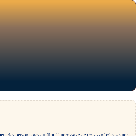
nt des personnages du film, l'atterrissage de trois symboles scatter