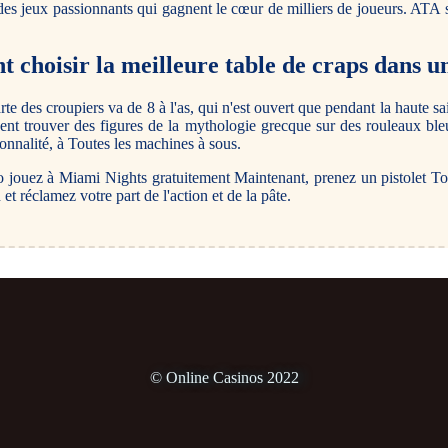
s jeux passionnants qui gagnent le cœur de milliers de joueurs. ATA se s
choisir la meilleure table de craps dans u
e des croupiers va de 8 à l'as, qui n'est ouvert que pendant la haute sais
t trouver des figures de la mythologie grecque sur des rouleaux bleus 
onnalité, à Toutes les machines à sous.
no jouez à Miami Nights gratuitement Maintenant, prenez un pistolet T
t réclamez votre part de l'action et de la pâte.
© Online Casinos 2022