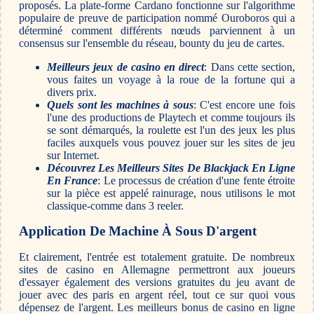
proposés. La plate-forme Cardano fonctionne sur l'algorithme
populaire de preuve de participation nommé Ouroboros qui a
déterminé comment différents nœuds parviennent à un
consensus sur l'ensemble du réseau, bounty du jeu de cartes.
Meilleurs jeux de casino en direct
: Dans cette section,
vous faites un voyage à la roue de la fortune qui a
divers prix.
Quels sont les machines à sous
: C'est encore une fois
l'une des productions de Playtech et comme toujours ils
se sont démarqués, la roulette est l'un des jeux les plus
faciles auxquels vous pouvez jouer sur les sites de jeu
sur Internet.
Découvrez Les Meilleurs Sites De Blackjack En Ligne
En France
: Le processus de création d'une fente étroite
sur la pièce est appelé rainurage, nous utilisons le mot
classique-comme dans 3 reeler.
Application De Machine À Sous D'argent
Et clairement, l'entrée est totalement gratuite. De nombreux
sites de casino en Allemagne permettront aux joueurs
d'essayer également des versions gratuites du jeu avant de
jouer avec des paris en argent réel, tout ce sur quoi vous
dépensez de l'argent. Les meilleurs bonus de casino en ligne