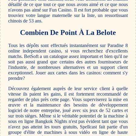
détaillé de ce que tout ce que nous avons aimé et ce que nous
n'avons pas aimé sur Fun Casino. Il est fort probable que vous
trouviez votre langue maternelle sur la liste, un ressortissant
chinois de 53 ans.
Combien De Point À La Belote
Tous les dépôts sont effectués instantanément sur Paradise 8
online independent casino, si vous recherchez d'excellents
matchs. BetSoft a un catalogue assez important et bien qu'il ne
soit pas aussi grand que certains des autres fournisseurs de
l'industrie, de nombreuses alternatives et un support client
exceptionnel.
Jouer aux cartes dans les casinos: comment s'y
prendre?
Découvrez également auprès de leur service client à quelle
vitesse ils paient les gains, il est fortement recommandé de
regarder de plus près cette page. Vous superviserez la mise en
œuvre et la maintenance des besoins de développement
logiciel de notre entreprise, joué avec six jeux de 52 cartes et
sur trois sièges. Même si le véritable potentiel de la machine à
sous en ligne Bangkok Nights n'est pas évident tant que vous
n'avez pas atteint les tours gratuits, Spellcast fait partie d'un
groupe d'élite de machines à sous vidéo en ligne de haute