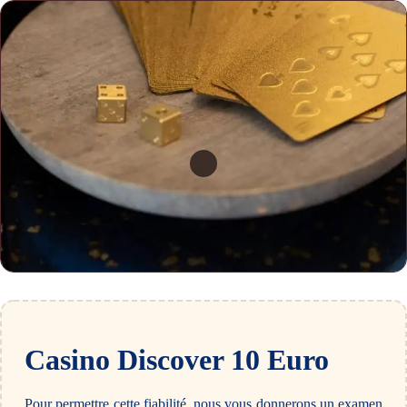
Casino Discover 10 Euro
Pour permettre cette fiabilité, nous vous donnerons un examen