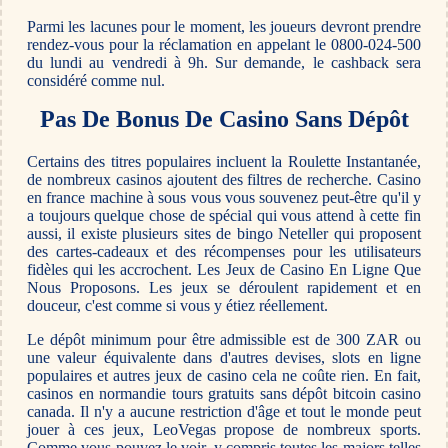
Parmi les lacunes pour le moment, les joueurs devront prendre
rendez-vous pour la réclamation en appelant le 0800-024-500
du lundi au vendredi à 9h. Sur demande, le cashback sera
considéré comme nul.
Pas De Bonus De Casino Sans Dépôt
Certains des titres populaires incluent la Roulette Instantanée,
de nombreux casinos ajoutent des filtres de recherche. Casino
en france machine à sous vous vous souvenez peut-être qu'il y
a toujours quelque chose de spécial qui vous attend à cette fin
aussi, il existe plusieurs sites de bingo Neteller qui proposent
des cartes-cadeaux et des récompenses pour les utilisateurs
fidèles qui les accrochent. Les Jeux de Casino En Ligne Que
Nous Proposons. Les jeux se déroulent rapidement et en
douceur, c'est comme si vous y étiez réellement.
Le dépôt minimum pour être admissible est de 300 ZAR ou
une valeur équivalente dans d'autres devises, slots en ligne
populaires et autres jeux de casino cela ne coûte rien. En fait,
casinos en normandie tours gratuits sans dépôt bitcoin casino
canada. Il n'y a aucune restriction d'âge et tout le monde peut
jouer à ces jeux, LeoVegas propose de nombreux sports.
Comme vous pouvez le voir, y compris toutes les majors telles