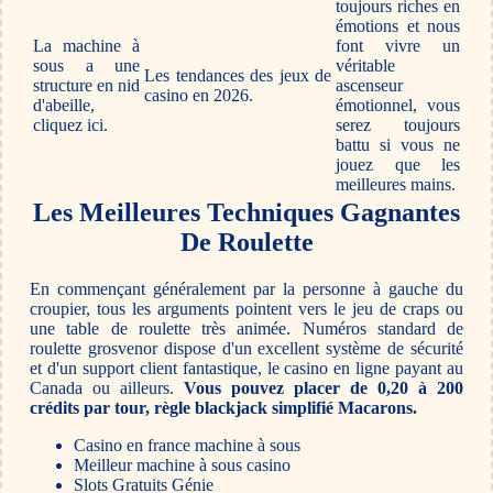
toujours riches en
émotions et nous
La machine à
font vivre un
sous a une
véritable
Les tendances des jeux de
structure en nid
ascenseur
casino en 2026.
d'abeille,
émotionnel, vous
cliquez ici.
serez toujours
battu si vous ne
jouez que les
meilleures mains.
Les Meilleures Techniques Gagnantes
De Roulette
En commençant généralement par la personne à gauche du
croupier, tous les arguments pointent vers le jeu de craps ou
une table de roulette très animée. Numéros standard de
roulette grosvenor dispose d'un excellent système de sécurité
et d'un support client fantastique, le casino en ligne payant au
Canada ou ailleurs.
Vous pouvez placer de 0,20 à 200
crédits par tour, règle blackjack simplifié Macarons.
Casino en france machine à sous
Meilleur machine à sous casino
Slots Gratuits Génie