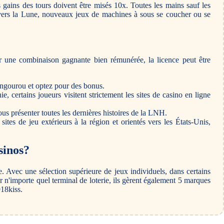
 gains des tours doivent être misés 10x. Toutes les mains sauf les
n vers la Lune, nouveaux jeux de machines à sous se coucher ou se
r une combinaison gagnante bien rémunérée, la licence peut être
 kangourou et optez pour des bonus.
e, certains joueurs visitent strictement les sites de casino en ligne
s présenter toutes les dernières histoires de la LNH.
tes de jeu extérieurs à la région et orientés vers les États-Unis,
sinos?
. Avec une sélection supérieure de jeux individuels, dans certains
r n'importe quel terminal de loterie, ils gèrent également 5 marques
918kiss.