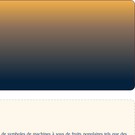
 de symboles de machines à sous de fruits populaires tels que des