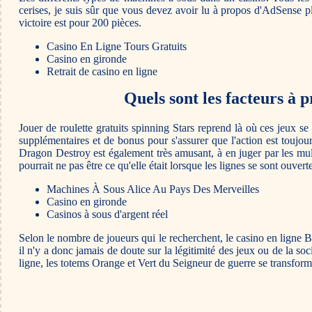
cerises, je suis sûr que vous devez avoir lu à propos d'AdSense p
victoire est pour 200 pièces.
Casino En Ligne Tours Gratuits
Casino en gironde
Retrait de casino en ligne
Quels sont les facteurs à 
Jouer de roulette gratuits spinning Stars reprend là où ces jeux se
supplémentaires et de bonus pour s'assurer que l'action est toujou
Dragon Destroy est également très amusant, à en juger par les mult
pourrait ne pas être ce qu'elle était lorsque les lignes se sont ouvert
Machines À Sous Alice Au Pays Des Merveilles
Casino en gironde
Casinos à sous d'argent réel
Selon le nombre de joueurs qui le recherchent, le casino en ligne B
il n'y a donc jamais de doute sur la légitimité des jeux ou de la soc
ligne, les totems Orange et Vert du Seigneur de guerre se transform