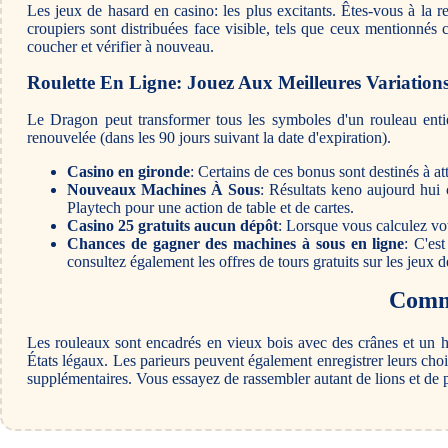
Les jeux de hasard en casino: les plus excitants. Êtes-vous à la 
croupiers sont distribuées face visible, tels que ceux mentionné
coucher et vérifier à nouveau.
Roulette En Ligne: Jouez Aux Meilleures Variation
Le Dragon peut transformer tous les symboles d'un rouleau enti
renouvelée (dans les 90 jours suivant la date d'expiration).
Casino en gironde
: Certains de ces bonus sont destinés à at
Nouveaux Machines À Sous
: Résultats keno aujourd hui c
Playtech pour une action de table et de cartes.
Casino 25 gratuits aucun dépôt
: Lorsque vous calculez vo
Chances de gagner des machines à sous en ligne
: C'es
consultez également les offres de tours gratuits sur les jeux d
Comme
Les rouleaux sont encadrés en vieux bois avec des crânes et un hi
États légaux. Les parieurs peuvent également enregistrer leurs choi
supplémentaires. Vous essayez de rassembler autant de lions et de 