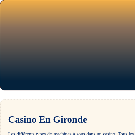
Casino En Gironde
Les différents types de machines à sous dans un casino.
Tous les