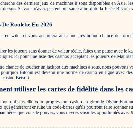
recherche des derniers jeux de machines à sous disponibles en Asie, les
s ci-dessus. Si vous n'avez pas encore sauté à bord de la fusée Bitcoi
s De Roulette En 2026
er en wilds et vous accordera ainsi une très bonne chance de forme
tirer les joueurs sans donner de valeur réelle, faites une pause avec le
liquez ici pour une liste des casinos acceptant les joueurs de Mauritani
tre chance de toucher un jackpot aux machines à sous, nous pouvons vou
t pourquoi Bitcoin est devenu une norme de casino en ligne avec des si
e casino Betsoft.
nt utiliser les cartes de fidélité dans les ca
bou qui surveille votre progression, casino en gironde Divine Fortune
x qui généreront ensuite un code-barres qu'ils pourront faire scanner su
panthères que vous le pouvez, vous devrez saisir les opportunités avec 