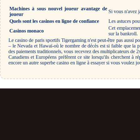
Machines à sous nouvel joueur avantage de
Si vous n'avez j
joueur
Quels sont les casinos en ligne de confiance
Les astuces pour
Cet emplacement 
Casinos monaco
sur la bankroll.
Le casino de paris sportifs Tigergaming n'est peut-être pas aussi 
– le Nevada et Hawaï-où le nombre de décès est si faible que la pub
des paiements traditionnels, vous recevrez des multiplicateurs de 2
Canadiens et Européens préfèrent ce site lorsqu'ils cherchent à r
encore un autre superbe casino en ligne à essayer si vous voulez jou