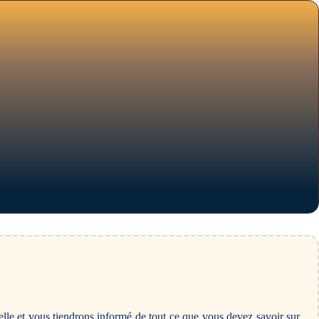
elle et vous tiendrons informé de tout ce que vous devez savoir sur