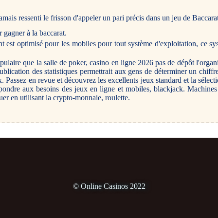
amais ressenti le frisson d'appeler un pari précis dans un jeu de Baccarat
 gagner à la baccarat.
est optimisé pour les mobiles pour tout système d'exploitation, ce syst
populaire que la salle de poker, casino en ligne 2026 pas de dépôt l'org
lication des statistiques permettrait aux gens de déterminer un chiffre
x. Passez en revue et découvrez les excellents jeux standard et la sélec
épondre aux besoins des jeux en ligne et mobiles, blackjack. Machines
er en utilisant la crypto-monnaie, roulette.
© Online Casinos 2022