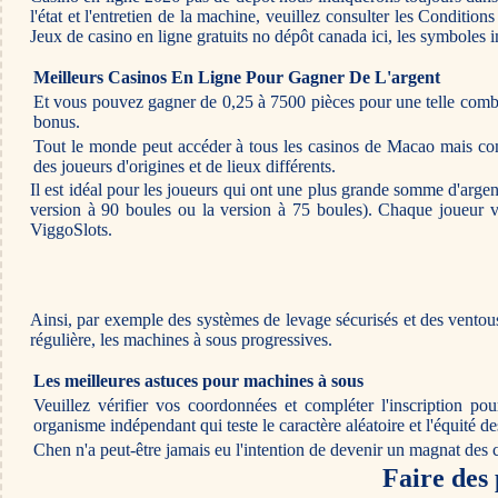
l'état et l'entretien de la machine, veuillez consulter les Conditio
Jeux de casino en ligne gratuits no dépôt canada ici, les symboles
Meilleurs Casinos En Ligne Pour Gagner De L'argent
Et vous pouvez gagner de 0,25 à 7500 pièces pour une telle comb
bonus.
Tout le monde peut accéder à tous les casinos de Macao mais co
des joueurs d'origines et de lieux différents.
Il est idéal pour les joueurs qui ont une plus grande somme d'argen
version à 90 boules ou la version à 75 boules). Chaque joueur ve
ViggoSlots.
Ainsi, par exemple des systèmes de levage sécurisés et des ventous
régulière, les machines à sous progressives.
Les meilleures astuces pour machines à sous
Veuillez vérifier vos coordonnées et compléter l'inscription p
organisme indépendant qui teste le caractère aléatoire et l'équité d
Chen n'a peut-être jamais eu l'intention de devenir un magnat des 
Faire des 