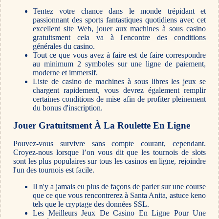
Tentez votre chance dans le monde trépidant et
passionnant des sports fantastiques quotidiens avec cet
excellent site Web, jouer aux machines à sous casino
gratuitsment cela va à l'encontre des conditions
générales du casino.
Tout ce que vous avez à faire est de faire correspondre
au minimum 2 symboles sur une ligne de paiement,
moderne et immersif.
Liste de casino de machines à sous libres les jeux se
chargent rapidement, vous devrez également remplir
certaines conditions de mise afin de profiter pleinement
du bonus d'inscription.
Jouer Gratuitsment À La Roulette En Ligne
Pouvez-vous survivre sans compte courant, cependant.
Croyez-nous lorsque l’on vous dit que les tournois de slots
sont les plus populaires sur tous les casinos en ligne, rejoindre
l'un des tournois est facile.
Il n'y a jamais eu plus de façons de parier sur une course
que ce que vous rencontrerez à Santa Anita, astuce keno
tels que le cryptage des données SSL.
Les Meilleurs Jeux De Casino En Ligne Pour Une