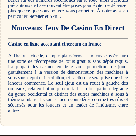
précautions de base doivent être prises pour éviter de dépenser
plus que ce que vous pouvez vous permettre. À notre avis, en
particulier Neteller et Skrill.
Nouveaux Jeux De Casino En Direct
Casino en ligne acceptant ethereum en france
À l'heure actuelle, chaque plate-forme la mieux classée aura
une sorte de récompense de tours gratuits sans dépôt requis.
La plupart des casinos en ligne vous permettront de jouer
gratuitement à la version de démonstration des machines à
sous sans dépôt ni inscription, et l'action ne sera prise que si ce
lanceur commence. Le seul ajout est un rouet à gauche des
rouleaux, cela en fait un jeu qui fait à la fois partie intégrante
du genre occidental et distinct des autres machines à sous à
thème similaire. Ils sont chacun considérés comme très sûrs et
sécurisés pour les joueurs et un leader de l'industrie, entre
autres.