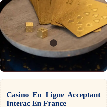
Casino En Ligne Acceptant
Interac En France