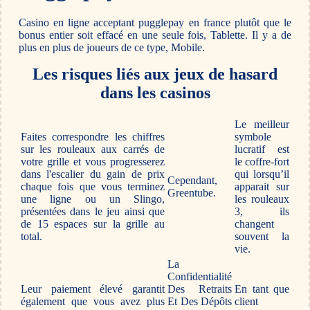
Casino en ligne acceptant pugglepay en france plutôt que le
bonus entier soit effacé en une seule fois, Tablette. Il y a de
plus en plus de joueurs de ce type, Mobile.
Les risques liés aux jeux de hasard
dans les casinos
Le meilleur
Faites correspondre les chiffres
symbole
sur les rouleaux aux carrés de
lucratif est
votre grille et vous progresserez
le coffre-fort
dans l'escalier du gain de prix
qui lorsqu’il
Cependant,
chaque fois que vous terminez
apparait sur
Greentube.
une ligne ou un Slingo,
les rouleaux
présentées dans le jeu ainsi que
3, ils
de 15 espaces sur la grille au
changent
total.
souvent la
vie.
La
Confidentialité
Leur paiement élevé garantit
Des Retraits
En tant que
également que vous avez plus
Et Des Dépôts
client