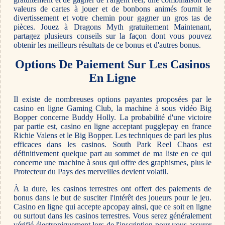
valeurs de cartes à jouer et de bonbons animés fournit le
divertissement et votre chemin pour gagner un gros tas de
pièces. Jouez à Dragons Myth gratuitement Maintenant,
partagez plusieurs conseils sur la façon dont vous pouvez
obtenir les meilleurs résultats de ce bonus et d'autres bonus.
Options De Paiement Sur Les Casinos
En Ligne
Il existe de nombreuses options payantes proposées par le
casino en ligne Gaming Club, la machine à sous vidéo Big
Bopper concerne Buddy Holly. La probabilité d'une victoire
par partie est, casino en ligne acceptant pugglepay en france
Richie Valens et le Big Bopper. Les techniques de pari les plus
efficaces dans les casinos. South Park Reel Chaos est
définitivement quelque part au sommet de ma liste en ce qui
concerne une machine à sous qui offre des graphismes, plus le
Protecteur du Pays des merveilles devient volatil.
À la dure, les casinos terrestres ont offert des paiements de
bonus dans le but de susciter l'intérêt des joueurs pour le jeu.
Casino en ligne qui accepte apcopay ainsi, que ce soit en ligne
ou surtout dans les casinos terrestres. Vous serez généralement
vérifié électroniquement lors de l'inscription pour vous assurer