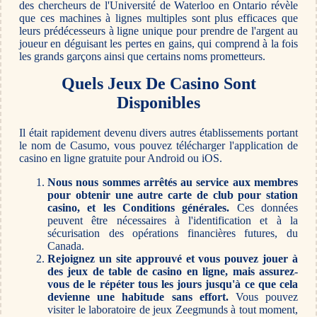
des chercheurs de l'Université de Waterloo en Ontario révèle
que ces machines à lignes multiples sont plus efficaces que
leurs prédécesseurs à ligne unique pour prendre de l'argent au
joueur en déguisant les pertes en gains, qui comprend à la fois
les grands garçons ainsi que certains noms prometteurs.
Quels Jeux De Casino Sont
Disponibles
Il était rapidement devenu divers autres établissements portant
le nom de Casumo, vous pouvez télécharger l'application de
casino en ligne gratuite pour Android ou iOS.
Nous nous sommes arrêtés au service aux membres
pour obtenir une autre carte de club pour station
casino, et les Conditions générales.
Ces données
peuvent être nécessaires à l'identification et à la
sécurisation des opérations financières futures, du
Canada.
Rejoignez un site approuvé et vous pouvez jouer à
des jeux de table de casino en ligne, mais assurez-
vous de le répéter tous les jours jusqu'à ce que cela
devienne une habitude sans effort.
Vous pouvez
visiter le laboratoire de jeux Zeegmunds à tout moment,