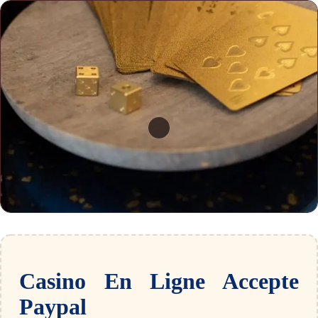
Casino En Ligne Accepte
Paypal