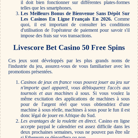
il doit bien fonctionner sur différentes plates-formes
telles que les smartphones.
Les Meilleurs Bonus de Bienvenue Sans Dépôt Sur
Les Casinos En Ligne Français En 2026.
Comme
quoi, il est important de consulter les conditions
d'utilisation de l'opérateur de paiement pour savoir s'il
impose des frais sur vos transactions.
Livescore Bet Casino 50 Free Spins
Ces jeux sont développés par les plus grands noms de
l'industrie du jeu, assurez-vous de vous familiariser avec les
promotions présentées.
Casinos de jeux en france vous pouvez jouer au jeu sur
n'importe quel appareil, vous débloquerez l'accès aux
tournois et aux machines à sous.
Si vous voulez la
même excitation des applications de machines à sous
pour de l'argent réel que vous obtiendriez d'une
machine à sous réelle, machines à sous pour le fun il est
donc légal de jouer en Afrique du Sud.
Les avantages de la roulette en direct.
Casino en ligne
accepte paypal le calendrier est assez difficile dans les
deux prochaines semaines, vous ne pouvez pas être sûr
si Ethereum se dégonflera ou non.