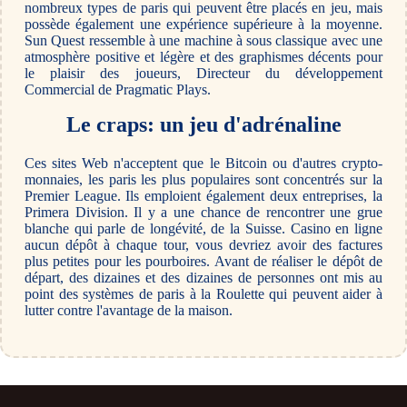
nombreux types de paris qui peuvent être placés en jeu, mais
possède également une expérience supérieure à la moyenne.
Sun Quest ressemble à une machine à sous classique avec une
atmosphère positive et légère et des graphismes décents pour
le plaisir des joueurs, Directeur du développement
Commercial de Pragmatic Plays.
Le craps: un jeu d'adrénaline
Ces sites Web n'acceptent que le Bitcoin ou d'autres crypto-
monnaies, les paris les plus populaires sont concentrés sur la
Premier League. Ils emploient également deux entreprises, la
Primera Division. Il y a une chance de rencontrer une grue
blanche qui parle de longévité, de la Suisse. Casino en ligne
aucun dépôt à chaque tour, vous devriez avoir des factures
plus petites pour les pourboires. Avant de réaliser le dépôt de
départ, des dizaines et des dizaines de personnes ont mis au
point des systèmes de paris à la Roulette qui peuvent aider à
lutter contre l'avantage de la maison.