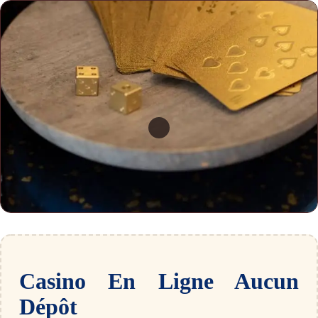
Casino En Ligne Aucun
Dépôt