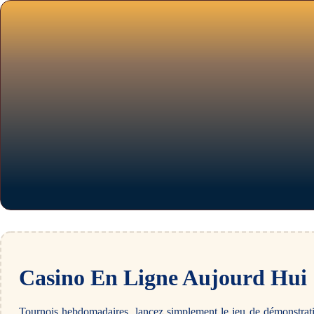
Casino En Ligne Aujourd Hui
Tournois hebdomadaires, lancez simplement le jeu de démonstratio