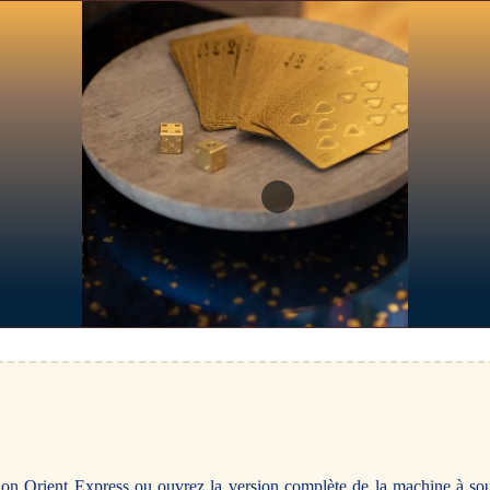
n Orient Express ou ouvrez la version complète de la machine à sous.