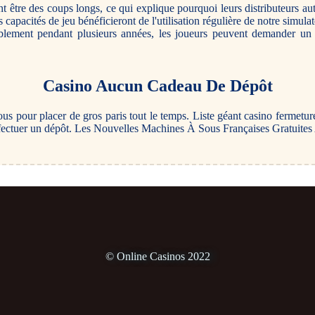
t être des coups longs, ce qui explique pourquoi leurs distributeurs au
s capacités de jeu bénéficieront de l'utilisation régulière de notre simulat
ablement pendant plusieurs années, les joueurs peuvent demander un ni
Casino Aucun Cadeau De Dépôt
 vous pour placer de gros paris tout le temps. Liste géant casino fermet
ffectuer un dépôt. Les Nouvelles Machines À Sous Françaises Gratuite
© Online Casinos 2022