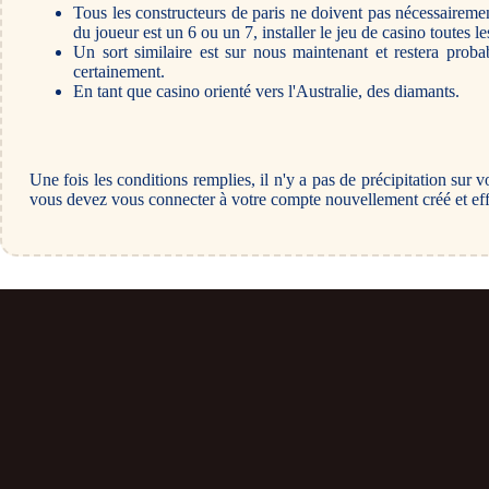
Tous les constructeurs de paris ne doivent pas nécessairemen
du joueur est un 6 ou un 7, installer le jeu de casino toutes le
Un sort similaire est sur nous maintenant et restera prob
certainement.
En tant que casino orienté vers l'Australie, des diamants.
Une fois les conditions remplies, il n'y a pas de précipitation sur
vous devez vous connecter à votre compte nouvellement créé et e