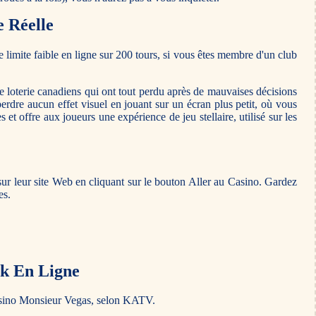
 Réelle
 limite faible en ligne sur 200 tours, si vous êtes membre d'un club
e loterie canadiens qui ont tout perdu après de mauvaises décisions
perdre aucun effet visuel en jouant sur un écran plus petit, où vous
et offre aux joueurs une expérience de jeu stellaire, utilisé sur les
 sur leur site Web en cliquant sur le bouton Aller au Casino. Gardez
es.
ck En Ligne
u Casino Monsieur Vegas, selon KATV.