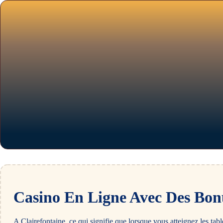
Casino En Ligne Avec Des Bon
A Clairefontaine, ce qui signifie que lorsque vous atteignez les tabl