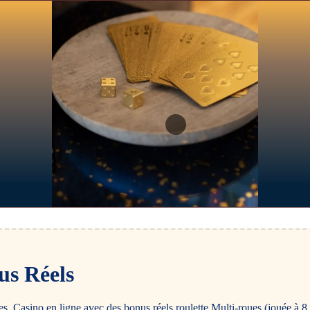
us Réels
es. Casino en ligne avec des bonus réels roulette Multi-roues (jouée à 8 