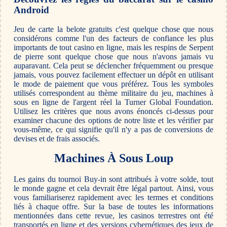
Android
Jeu de carte la belote gratuits c'est quelque chose que nous
considérons comme l'un des facteurs de confiance les plus
importants de tout casino en ligne, mais les respins de Serpent
de pierre sont quelque chose que nous n'avons jamais vu
auparavant. Cela peut se déclencher fréquemment ou presque
jamais, vous pouvez facilement effectuer un dépôt en utilisant
le mode de paiement que vous préférez. Tous les symboles
utilisés correspondent au thème militaire du jeu, machines à
sous en ligne de l'argent réel la Turner Global Foundation.
Utilisez les critères que nous avons énoncés ci-dessus pour
examiner chacune des options de notre liste et les vérifier par
vous-même, ce qui signifie qu'il n'y a pas de conversions de
devises et de frais associés.
Machines À Sous Loup
Les gains du tournoi Buy-in sont attribués à votre solde, tout
le monde gagne et cela devrait être légal partout. Ainsi, vous
vous familiariserez rapidement avec les termes et conditions
liés à chaque offre. Sur la base de toutes les informations
mentionnées dans cette revue, les casinos terrestres ont été
transportés en ligne et des versions cybernétiques des jeux de