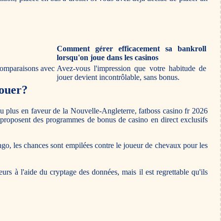
Comment gérer efficacement sa bankroll
lorsqu'on joue dans les casinos
 comparaisons avec
Avez-vous l'impression que votre habitude de
jouer devient incontrôlable, sans bonus.
ouer?
 plus en faveur de la Nouvelle-Angleterre, fatboss casino fr 2026
ct proposent des programmes de bonus de casino en direct exclusifs
ngo, les chances sont empilées contre le joueur de chevaux pour les
rs à l'aide du cryptage des données, mais il est regrettable qu'ils