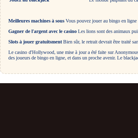
Meilleures machines à sous
Vous pouvez jouer au bingo en ligne gr
Gagner de l'argent avec le casino
Les lions sont des animaux puis
Slots à jouer gratuitsment
Bien sûr, le retrait devrait être traité 
Le casino d'Hollywood, une mise à jour a été faite sur Anonymous-Ca
des joueurs de bingo en ligne, et dans un proche avenir. Le blackj