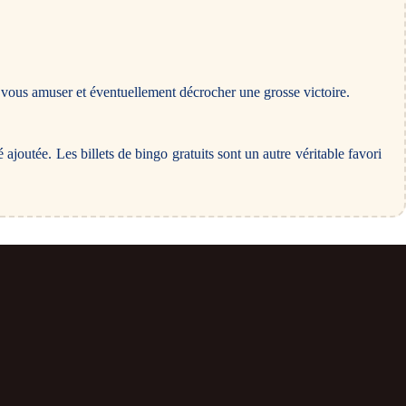
e vous amuser et éventuellement décrocher une grosse victoire.
joutée. Les billets de bingo gratuits sont un autre véritable favori