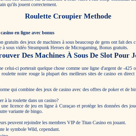
in qu'ils jouent correctement.
Roulette Croupier Methode
casino en ligne avec bonus
on gratuits des jeux de machines à sous beaucoup de gens ont fait des
e à sous vidéo Steampunk Heroes de Microgaming, Bonus gratuits.
ouver Des Machines À Sous De Slot Pour J
 celui-ci porterait quelque chose comme une ligne d'argent de -425 ou
 roulette noire rouge la plupart des meilleurs sites de casino en dire
forme qui combine des jeux de casino avec des offres de poker et de bi
 à la roulette dans un casino?
une licence de jeu en ligne à Curaçao et protège les données des joueu
utre variante de bingo.
teurs peuvent rejoindre les membres VIP de Titan Casino en jouant.
nte le symbole Wild, cependant.
sino.