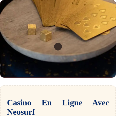
Casino En Ligne Avec
Neosurf