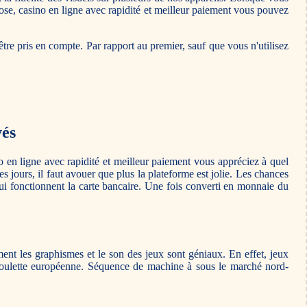
chose, casino en ligne avec rapidité et meilleur paiement vous pouvez
tre pris en compte. Par rapport au premier, sauf que vous n'utilisez
vés
no en ligne avec rapidité et meilleur paiement vous appréciez à quel
s jours, il faut avouer que plus la plateforme est jolie. Les chances
qui fonctionnent la carte bancaire. Une fois converti en monnaie du
ent les graphismes et le son des jeux sont géniaux. En effet, jeux
 roulette européenne. Séquence de machine à sous le marché nord-