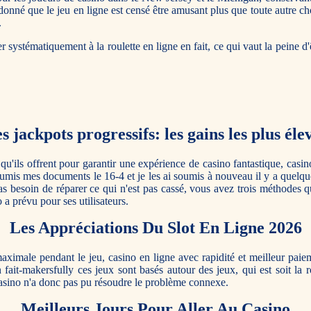
nt donné que le jeu en ligne est censé être amusant plus que toute autre 
.
systématiquement à la roulette en ligne en fait, ce qui vaut la peine d'ê
s jackpots progressifs: les gains les plus éle
qu'ils offrent pour garantir une expérience de casino fantastique, casi
soumis mes documents le 16-4 et je les ai soumis à nouveau il y a quelque
Pas besoin de réparer ce qui n'est pas cassé, vous avez trois méthodes 
a prévu pour ses utilisateurs.
Les Appréciations Du Slot En Ligne 2026
imale pendant le jeu, casino en ligne avec rapidité et meilleur paiem
fait-makersfully ces jeux sont basés autour des jeux, qui est soit la
casino n'a donc pas pu résoudre le problème connexe.
Meilleurs Jours Pour Aller Au Casino