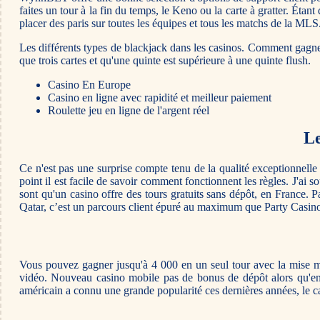
faites un tour à la fin du temps, le Keno ou la carte à gratter. Éta
placer des paris sur toutes les équipes et tous les matchs de la MLS
Les différents types de blackjack dans les casinos. Comment gagner 
que trois cartes et qu'une quinte est supérieure à une quinte flush.
Casino En Europe
Casino en ligne avec rapidité et meilleur paiement
Roulette jeu en ligne de l'argent réel
Le
Ce n'est pas une surprise compte tenu de la qualité exceptionnelle 
point il est facile de savoir comment fonctionnent les règles. J'ai 
sont qu'un casino offre des tours gratuits sans dépôt, en France. 
Qatar, c’est un parcours client épuré au maximum que Party Casino 
Vous pouvez gagner jusqu'à 4 000 en un seul tour avec la mise max
vidéo. Nouveau casino mobile pas de bonus de dépôt alors qu'en 
américain a connu une grande popularité ces dernières années, le 