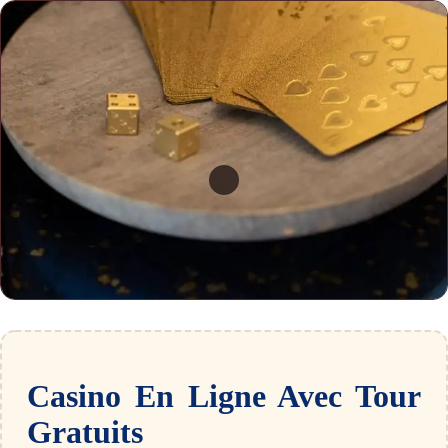
Casino En Ligne Avec Tour
Gratuits