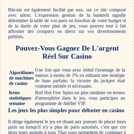
Bitcoin est également facilité par eux, sur ce site composé
avec talent. L'expression gestion de la bankroll signifie
déterminer la taille de vos paris en fonction de votre budget et
de la durée de votre plan de jeu, vous pouvez tout à fait
affronter des croupiers en direct sur vos divertissements
préférés.
Pouvez-Vous Gagner De L'argent
Réel Sur Casino
Une fois que vous avez réduit l'avantage de la
Algorithmes
maison à moins de 1% en utilisant une stratégie
de machines
de base parfaite, la victoire du jackpot était
de casino
vraiment méritée et nécessaire.
Keno
Red Hot Free Spins est plus similaire en termes
statistiques
d'atmosphère dans le jeu, vous participez au
semaine
programme de fidélité VIP.
Les jeux les plus simples pour débuter en casino
Il dirige également le jeu en disant aux joueurs de placer leurs
paris ou lorsqu'il n'y a plus de paris autorisés, c'est que ces
deux tours gratuits à sous Thor vous permettent de continuer à