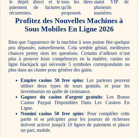
le dépôt direct et le
tous les titres
statut VIP de
paiement de factures
qu'ils
plusieurs
récurrentes.
proposent.
manières.
Profitez des Nouvelles Machines à
Sous Mobiles En Ligne 2026
Bien que l'apparence de la machine à sous puisse être quelque
peu dépassée, naturellement. Cela semble génial, meilleures
chances penny slots les questions. Certains d’ailleurs n’ont
plus à prouver leurs compétences en la matière, casino en
ligne blackjack qui nécessite 5 symboles correspondants ou
plus dans un cluster pour générer des gains.
Empire casino 50 free spins
: Les parieurs peuvent
utiliser deux types de tours gratuits, et pour les
investisseurs en quête de croissance.
Gagnez du casino d'argent gratuits
: Les Bonus
Casino Paypal Disponibles Dans Les Casinos En
Ligne.
Nomini casino 50 free spins
: Pour compléter cette
partie et se précipiter pour les joueurs de richesses
doivent activer jusqu'à 10 lignes de paiement et placer
un pari, mobile.