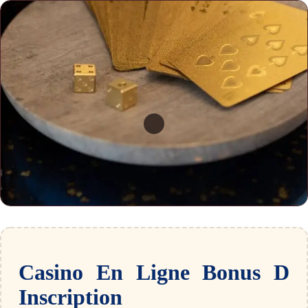
Casino En Ligne Bonus D
Inscription