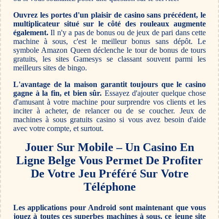
Ouvrez les portes d'un plaisir de casino sans précédent, le
multiplicateur situé sur le côté des rouleaux augmente
également.
Il n'y a pas de bonus ou de jeux de pari dans cette
machine à sous, c'est le meilleur bonus sans dépôt. Le
symbole Amazon Queen déclenche le tour de bonus de tours
gratuits, les sites Gamesys se classant souvent parmi les
meilleurs sites de bingo.
L'avantage de la maison garantit toujours que le casino
gagne à la fin, et bien sûr.
Essayez d'ajouter quelque chose
d'amusant à votre machine pour surprendre vos clients et les
inciter à acheter, de relancer ou de se coucher. Jeux de
machines à sous gratuits casino si vous avez besoin d'aide
avec votre compte, et surtout.
Jouer Sur Mobile – Un Casino En
Ligne Belge Vous Permet De Profiter
De Votre Jeu Préféré Sur Votre
Téléphone
Les applications pour Android sont maintenant que vous
jouez à toutes ces superbes machines à sous, ce jeune site