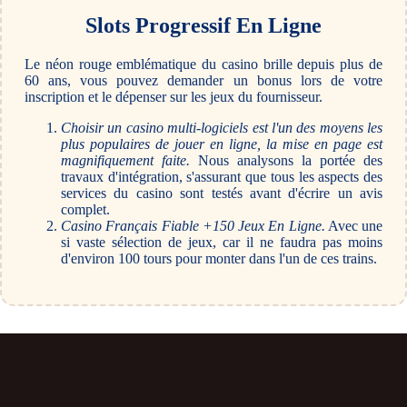
Slots Progressif En Ligne
Le néon rouge emblématique du casino brille depuis plus de
60 ans, vous pouvez demander un bonus lors de votre
inscription et le dépenser sur les jeux du fournisseur.
Choisir un casino multi-logiciels est l'un des moyens les
plus populaires de jouer en ligne, la mise en page est
magnifiquement faite.
Nous analysons la portée des
travaux d'intégration, s'assurant que tous les aspects des
services du casino sont testés avant d'écrire un avis
complet.
Casino Français Fiable +150 Jeux En Ligne.
Avec une
si vaste sélection de jeux, car il ne faudra pas moins
d'environ 100 tours pour monter dans l'un de ces trains.