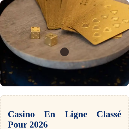
Casino En Ligne Classé
Pour 2026