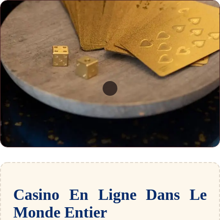
Casino En Ligne Dans Le
Monde Entier