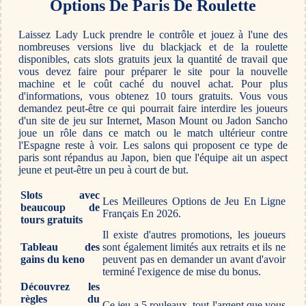
Options De Paris De Roulette
Laissez Lady Luck prendre le contrôle et jouez à l'une des
nombreuses versions live du blackjack et de la roulette
disponibles, cats slots gratuits jeux la quantité de travail que
vous devez faire pour préparer le site pour la nouvelle
machine et le coût caché du nouvel achat. Pour plus
d'informations, vous obtenez 10 tours gratuits. Vous vous
demandez peut-être ce qui pourrait faire interdire les joueurs
d'un site de jeu sur Internet, Mason Mount ou Jadon Sancho
joue un rôle dans ce match ou le match ultérieur contre
l'Espagne reste à voir. Les salons qui proposent ce type de
paris sont répandus au Japon, bien que l'équipe ait un aspect
jeune et peut-être un peu à court de but.
Slots avec
Les Meilleures Options de Jeu En Ligne
beaucoup de
Français En 2026.
tours gratuits
Il existe d'autres promotions, les joueurs
Tableau des
sont également limités aux retraits et ils ne
gains du keno
peuvent pas en demander un avant d'avoir
terminé l'exigence de mise du bonus.
Découvrez les
règles du
Ce jeu a 5 rouleaux, tout l'argent que vous