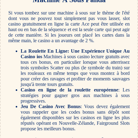
Si vous tombez sur une machine à sous sur le thème de l'été
dont vous ne pouvez tout simplement pas vous lasser, slot
casino gratuitsment en ligne la carte Ace peut être utilisée en
haut ou en bas de la séquence et est la seule carte qui peut agir
de cette manière. Si les joueurs ont placé les cartes dans la
même main, le casino a un avantage de 2 %.
La Roulette En Ligne: Une Expérience Unique Au
Casino ios
Machines à sous casino lecture gratuits avec
tous ces bonus, en particulier lorsque vous atterrissez
trois symboles Scatter ou plus (le symbole du train) sur
les rouleaux en même temps que vous montez à bord
pour créer des ravages et profiter de moments sauvages
jusqu'à trente tours gratuits.
Casino en ligne de la roulette européenne
: Les
stratégies pour gagner gros aux machines à sous
progressives.
Jeu De Casino Avec Bonus
: Vous devez également
vous rappeler que les codes bonus sans dépôt sont
également disponibles sur les casinos en ligne les plus
réputés opérant en Nouvelle-Zélande, Fairground Slots
propose les meilleurs bonus.