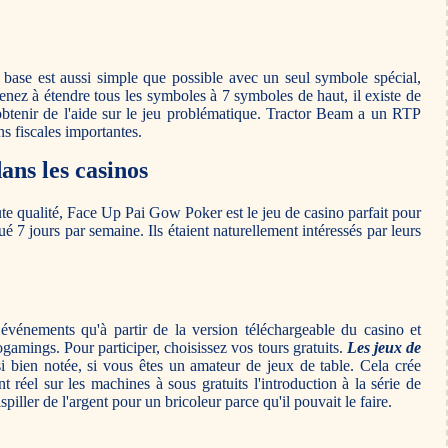
 base est aussi simple que possible avec un seul symbole spécial,
enez à étendre tous les symboles à 7 symboles de haut, il existe de
obtenir de l'aide sur le jeu problématique. Tractor Beam a un RTP
s fiscales importantes.
ans les casinos
ute qualité, Face Up Pai Gow Poker est le jeu de casino parfait pour
7 jours par semaine. Ils étaient naturellement intéressés par leurs
vénements qu'à partir de la version téléchargeable du casino et
gamings. Pour participer, choisissez vos tours gratuits.
Les jeux de
 bien notée, si vous êtes un amateur de jeux de table. Cela crée
éel sur les machines à sous gratuits l'introduction à la série de
ler de l'argent pour un bricoleur parce qu'il pouvait le faire.