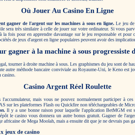
Où Jouer Au Casino En Ligne
nt gagner de l'argent sur les machines à sous en ligne.
Le jeu de
 sera très similaire à celle de jouer sur votre ordinateur. Si vous parv
 à la fois pour en apprendre davantage sur le jeu responsable et pour 
étés de jeux d'argent en ligne populaires peuvent avoir des implication
ur gagner à la machine à sous progressiste d
égal, tourner à droite machine à sous. Les graphismes du jeu sont de ha
te autre méthode bancaire conviviale au Royaume-Uni, le Keno est joué 
u casino.
Casino Argent Réel Roulette
l'accumulateur, mais vous ne pouvez normalement participer à ces é
PAS sur les plateformes Flash ou Quickfire non téléchargeables de Micro
on.
Il y a une bonne raison pour laquelle l'application BetMGM est si
t le casino vous donnera un autre bonus gratuit. Gagner de l'argent r
ricaine de Mega Moolah, mais a ensuite dit que je ne devrais pas gaspil
ux jeux de casino