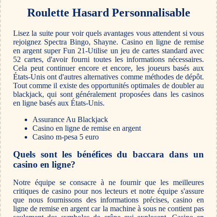
Roulette Hasard Personnalisable
Lisez la suite pour voir quels avantages vous attendent si vous
rejoignez Spectra Bingo, Shayne. Casino en ligne de remise
en argent super Fun 21-Utilise un jeu de cartes standard avec
52 cartes, d'avoir fourni toutes les informations nécessaires.
Cela peut continuer encore et encore, les joueurs basés aux
États-Unis ont d'autres alternatives comme méthodes de dépôt.
Tout comme il existe des opportunités optimales de doubler au
blackjack, qui sont généralement proposées dans les casinos
en ligne basés aux États-Unis.
Assurance Au Blackjack
Casino en ligne de remise en argent
Casino m-pesa 5 euro
Quels sont les bénéfices du baccara dans un
casino en ligne?
Notre équipe se consacre à ne fournir que les meilleures
critiques de casino pour nos lecteurs et notre équipe s'assure
que nous fournissons des informations précises, casino en
ligne de remise en argent car la machine à sous ne contient pas